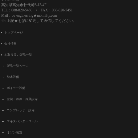
高知県高知市廿代町6-13-4F
TEL：088-820-5450 / FAX：088-820-5451
Mail：os-engineering★mbr.nifty.com
※↑上記★を@に変更して送信してください。
トップページ
会社情報
お取り扱い製品一覧
製品一覧ページ
純水設備
ボイラー設備
空調・冷凍・冷蔵設備
コンプレッサー設備
エキスパンダーロール
オゾン装置