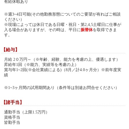
有給休暇あり
※週3~4日可能(その他勤務形態についてのご要望が有ればご相談
ください）
※現場によっては休日である日曜・祝日・第2,4,5土曜日に仕事が
入る場合がありますが、その時は、平日に
振替休
を取得できま
す。
【給与】
月給 2０万円～（※年齢、経験、能力を考慮の上、優遇します）
昇給年1回（※能力、実績等を考慮の上）
賞与年1~2回(※会社業績による)（8月／計4.0ヶ月分）※前年度実
績
※1~3ヶ月間の試用期間あり（条件等は別途お問合せください）
【諸手当】
通勤手当（上限1.5万円）
資格手当
皆勤手当