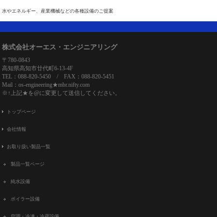
水やエネルギー、産業機械などの各種設備のご提案
株式会社オーエス・エンジニアリング
〒780-0843
高知県高知市廿代町6-13-4F
TEL：088-820-5450 / FAX：088-820-5451
Mail：os-engineering★mbr.nifty.com
※↑上記★を@に変更して送信してください。
トップページ
会社情報
お取り扱い製品一覧
製品一覧ページ
純水設備
ボイラー設備
空調・冷凍・冷蔵設備