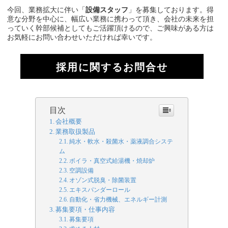
今回、業務拡大に伴い「
設備スタッフ
」を募集しております。得
意な分野を中心に、幅広い業務に携わって頂き、会社の未来を担
っていく幹部候補としてもご活躍頂けるので、ご興味がある方は
お気軽にお問い合わせいただければ幸いです。
採用に関するお問合せ
目次
会社概要
業務取扱製品
純水・軟水・殺菌水・薬液調合システ
ム
ボイラ・真空式給湯機・焼却炉
空調設備
オゾン式脱臭・除菌装置
エキスパンダーロール
自動化・省力機械、エネルギー計測
募集要項・仕事内容
募集要項