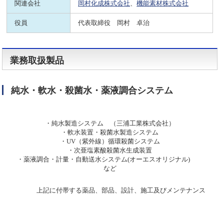
関連会社
岡村化成株式会社
、
機能素材株式会社
役員
代表取締役 岡村 卓治
業務取扱製品
純水・軟水・殺菌水・薬液調合システム
・純水製造システム （三浦工業株式会社）
・軟水装置・殺菌水製造システム
・UV（紫外線）循環殺菌システム
・次亜塩素酸殺菌水生成装置
・薬液調合・計量・自動送水システム(オーエスオリジナル)
など
上記に付帯する薬品、部品、設計、施工及びメンテナンス