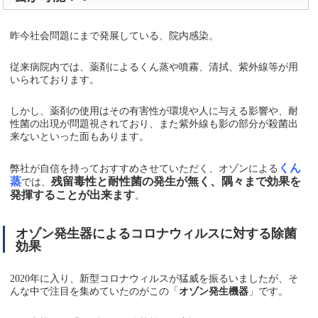
昨今社会問題にまで発展している、院内感染。
従来病院内では、薬剤によるくん蒸や噴霧、清拭、紫外線等が用
いられております。
しかし、薬剤の使用はその有害性が環境や人に与える影響や、耐
性菌の出現が問題視されており、また紫外線も影の部分が殺菌出
来ないといった面もあります。
くん
弊社が自信を持っておすすめさせていただく、オゾンによる
蒸
残留毒性と耐性菌の発生が無く、隅々まで効果を
では、
発揮することが出来ます
。
オゾン発生器によるコロナウィルスに対する除菌
効果
2020年に入り、新型コロナウィルスが猛威を振るいましたが、そ
んな中で注目を集めていたのがこの「
オゾン発生機器
」です。