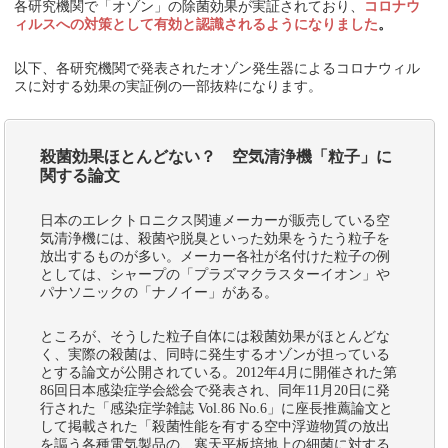
各研究機関で「オゾン」の除菌効果が実証されており、
コロナウ
ィルスへの対策として有効と認識されるようになりました
。
以下、各研究機関で発表されたオゾン発生器によるコロナウィル
スに対する効果の実証例の一部抜粋になります。
殺菌効果ほとんどない？ 空気清浄機「粒子」に
関する論文
日本のエレクトロニクス関連メーカーが販売している空
気清浄機には、殺菌や脱臭といった効果をうたう粒子を
放出するものが多い。メーカー各社が名付けた粒子の例
としては、シャープの「プラズマクラスターイオン」や
パナソニックの「ナノイー」がある。
ところが、そうした粒子自体には殺菌効果がほとんどな
く、実際の殺菌は、同時に発生するオゾンが担っている
とする論文が公開されている。2012年4月に開催された第
86回日本感染症学会総会で発表され、同年11月20日に発
行された「感染症学雑誌 Vol.86 No.6」に座長推薦論文と
して掲載された「殺菌性能を有する空中浮遊物質の放出
を謳う各種電気製品の、寒天平板培地上の細菌に対する