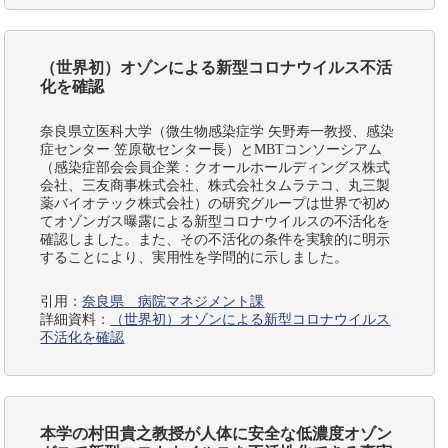
（世界初）オゾンによる新型コロナウイルス不活
化を確認
奈良県立医科大学（微生物感染症学 矢野寿一教授、感染
症センター 笠原敬センター長）とMBTコンソーシアム
（感染症部会会員企業：クオールホールディングス株式
会社、三友商事株式会社、株式会社タムラテコ、丸三製
薬バイオテック株式会社）の研究グループは世界で初め
てオゾンガス曝露による新型コロナウイルスの不活化を
確認しました。また、その不活化の条件を実験的に明示
することにより、実用性を学問的に示しました。
引用：
奈良県 病院マネジメント課
詳細資料：
（世界初）オゾンによる新型コロナウイルス
不活化を確認
本学の村田貴之教授が人体に安全な低濃度オゾン