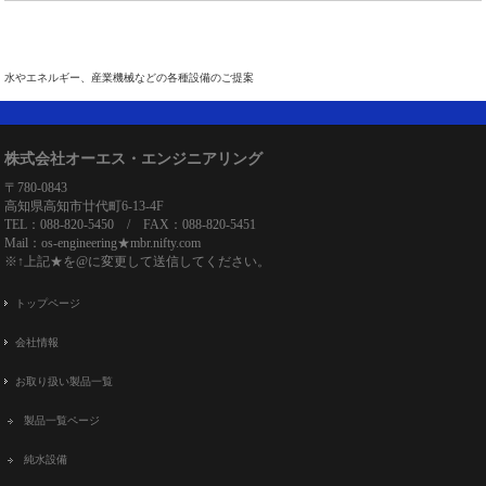
水やエネルギー、産業機械などの各種設備のご提案
株式会社オーエス・エンジニアリング
〒780-0843
高知県高知市廿代町6-13-4F
TEL：088-820-5450 / FAX：088-820-5451
Mail：os-engineering★mbr.nifty.com
※↑上記★を@に変更して送信してください。
トップページ
会社情報
お取り扱い製品一覧
製品一覧ページ
純水設備