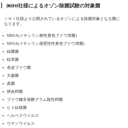
㈱IHI社様によるオゾン除菌試験の対象菌
ＩＨＩ社様より公開されているオゾンによる除菌対象となる菌に
なります。
MRSA(メチシリン耐性黄色ブドウ球菌)
MSSA(メチシリン感受性性黄色ブドウ球菌)
緑膿菌
枯草菌
表皮ブドウ菌
大腸菌
真菌
肺炎桿菌
ブドウ糖非発酵グラム陰性桿菌
ヒト結核菌
ヘルペスウイルス
ウデノウイルス