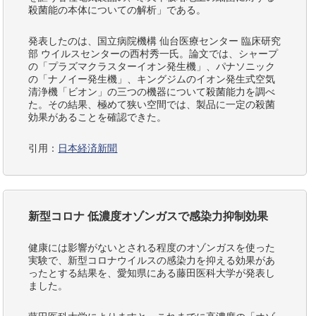
殺菌能の本体についての解析」である。
発表したのは、国立病院機構 仙台医療センター 臨床研究
部 ウイルスセンターの西村秀一氏。論文では、シャープ
の「プラズマクラスターイオン発生機」、パナソニック
の「ナノイー発生機」、キングジムのイオン発生式空気
清浄機「ビオン」の三つの機器について殺菌能力を調べ
た。その結果、極めて狭い空間では、製品に一定の殺菌
効果があることを確認できた。
引用：
日本経済新聞
新型コロナ 低濃度オゾンガスで感染力抑制効果
健康には影響がないとされる程度のオゾンガスを使った
実験で、新型コロナウイルスの感染力を抑える効果があ
ったとする結果を、愛知県にある藤田医科大学が発表し
ました。