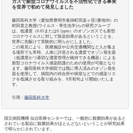
ガスで新型コロナウイルスを不活性化できる事実
を世界で初めて発見しました
藤田医科大学（愛知県豊明市沓掛町田楽ヶ窪1番地98）の
村田貴之教授(ウイルス・寄生虫学)らの研究グループ
は、低濃度（0.05または0.1ppm）のオゾンガスでも新型
コロナウイルスに対して除染効果があるということを、
世界に先駆けて実験的に明らかにしました。
この発見により、医療施設や公共交通機関など人が集ま
る場所でも常時、人体に許容される濃度でオゾン発生器
（低濃度かつ適切な濃度管理が維持できる機器）による
新型コロナウイルス感染防護のための使用が可能となり
ます。藤田医科大学病院では既に導入済みのオゾン発生
器を使用して、病院内の待合所や病室などでの感染リス
クを低減させる取り組みを、9月初旬より開始いたしま
す。
引用：
藤田医科大学
国立病院機構 仙台医療センターでは、一般的に殺菌効果があると
されている製品に殺菌効果がほとんどないということが研究結果
で明らかにされています。